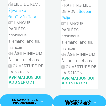
LIEU DE RDV :
- RAFTING LIEU
Šljivansko
DE RDV :
Šćepan
Đurđeviča Tara
Polje
LANGUE
LANGUE
PARLÉES :
PARLÉES :
bosniaque,
bosniaque,
allemand, anglais,
allemand, anglais,
français
français
ÂGE MINIMUM :
ÂGE MINIMUM :
À partir de 4 ans
À partir de 4 ans
OUVERTURE DE
OUVERTURE DE
LA SAISON
LA SAISON
AVR
MAI
JUN
JUI
AVR
MAI
JUN
JUI
AOÛ
SEP
OCT
AOÛ
SEP
OCT
EN SAVOIR PLUS
EN SAVOIR PLUS
PROGRAMME C
PROGRAMME D