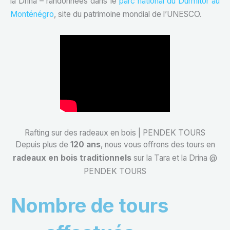
la Drina – randonnées dans le
parc national du Durmitor au
Monténégro
, site du patrimoine mondial de l’UNESCO.
Rafting sur des radeaux en bois | PENDEK TOURS
Depuis plus de
120 ans
, nous vous offrons des tours en
radeaux en bois
traditionnels
sur la Tara et la Drina @
PENDEK TOURS
Nombre de tours