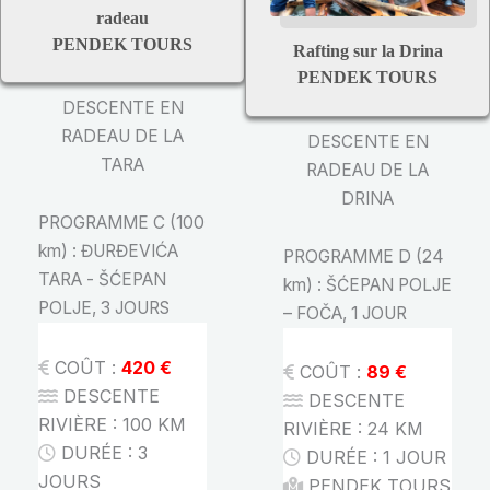
radeau
PENDEK TOURS
Rafting sur la Drina
PENDEK TOURS
DESCENTE EN
RADEAU DE LA
DESCENTE EN
TARA
RADEAU DE LA
DRINA
PROGRAMME C (100
km) : ĐURĐEVIĆA
PROGRAMME D (24
TARA - ŠĆEPAN
km) : ŠĆEPAN POLJE
POLJE, 3 JOURS
– FOČA, 1 JOUR
COÛT :
420 €
COÛT :
89 €
DESCENTE
DESCENTE
RIVIÈRE : 100
KM
RIVIÈRE : 24
KM
DURÉE : 3
DURÉE : 1 JOUR
JOURS
PENDEK TOURS