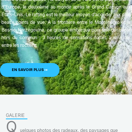
d’Europe, le deuxième au monde après le Grand Canyon aux
États-Unis. Le rafting est le meilleur moyen d’accéder aux plus
beaux points de vue. À la frontière entre le Monténégro et la
Bosnie-Herzégovine, ce groupe embarque pour une descente
hors du commun : 3 heures de sensations fortes à naviguer
entre les rochers.
EN SAVOIR PLUS
GALERIE
Q
uelques photos des radeaux, des paysages que