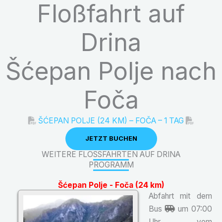
Floßfahrt auf
Drina
Šćepan Polje nach
Foča
ŠĆEPAN POLJE (24 KM) – FOČA – 1 TAG
JETZT BUCHEN
WEITERE FLOSSFAHRTEN AUF DRINA
PROGRAMM
Šćepan Polje - Foča (24 km)
Abfahrt mit dem
Bus
um 07:00
Uhr vom