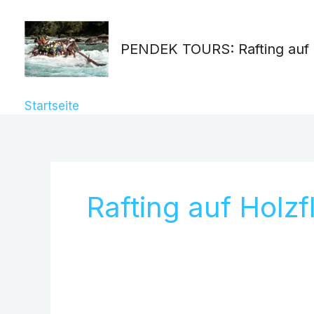
Zum
Suchen
Inhalt
nach:
PENDEK TOURS: Rafting auf 
springen
Startseite
»
Rafting auf Holzflößen
Rafting auf Holz