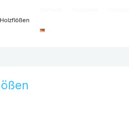
Startseite
Fotogalerie
Floßtour
Holzflößen
flößen