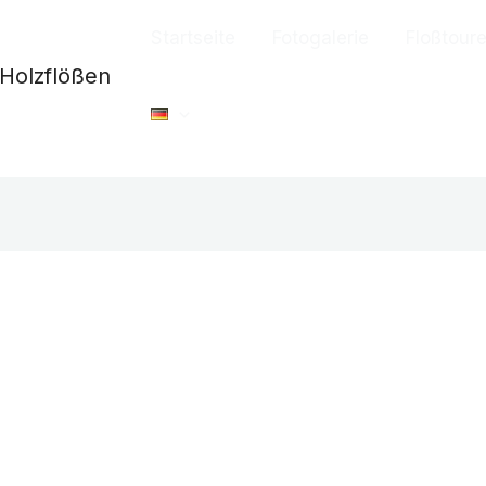
Startseite
Fotogalerie
Floßtour
Holzflößen