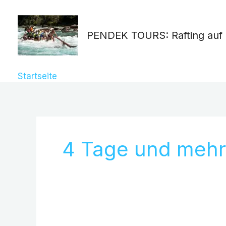
Zum
Suchen
Inhalt
nach:
PENDEK TOURS: Rafting auf 
springen
Startseite
»
4 Tage und mehr
4 Tage und mehr